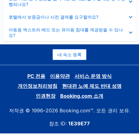
치
행되나요?
기
펼
호텔에서 보증금이나 사전 결제를 요구할까요?
치
기
펼
아동용 엑스트라 베드 또는 유아용 침대를 제공받을 수 있나
치
요?
기
내 숙소 등록
PC 전용
이용약관
서비스 운영 방식
개인정보처리방침
현대판 노예 제도 반대 성명
인권헌장
Booking.com 소개
저작권 © 1996–2026 Booking.com™. 모든 권리 보유.
참조 ID:
1E39E77