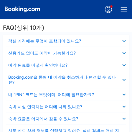
FAQ(상위 10개)
펼
객실 가격에는 무엇이 포함되어 있나요?
치
기
펼
신용카드 없이도 예약이 가능한가요?
치
기
펼
예약 완료를 어떻게 확인하나요?
치
기
펼
Booking.com을 통해 내 예약을 취소하거나 변경할 수 있나
치
요?
기
펼
내 "PIN" 코드는 무엇이며, 어디에 필요한가요?
치
기
펼
숙박 시설 연락처는 어디에 나와 있나요?
치
기
펼
숙박 요금은 어디에서 찾을 수 있나요?
치
기
펼
신용 카드 상세 정보를 입력하고 있어요, 실제 결제는 언제 진