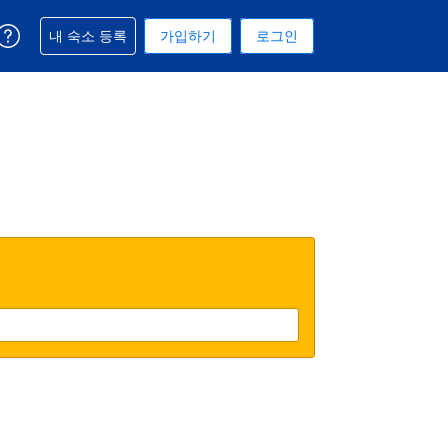
예약과 관련해 도움을 받으실 수 있습니다
내 숙소 등록
가입하기
로그인
 선택된 통화는 대한민국 원입니다
택. 현재 선택된 언어는 한국어입니다