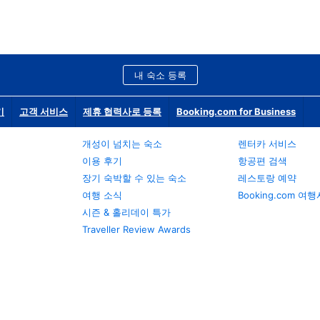
내 숙소 등록
기
고객 서비스
제휴 협력사로 등록
Booking.com for Business
개성이 넘치는 숙소
렌터카 서비스
이용 후기
항공편 검색
장기 숙박할 수 있는 숙소
레스토랑 예약
여행 소식
Booking.com 여
시즌 & 홀리데이 특가
Traveller Review Awards