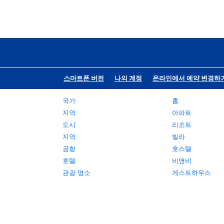
스마트폰 버전
나의 계정
온라인에서 예약 변경하
국가
홈
지역
아파트
도시
리조트
지역
빌라
공항
호스텔
호텔
비앤비
관광 명소
게스트하우스