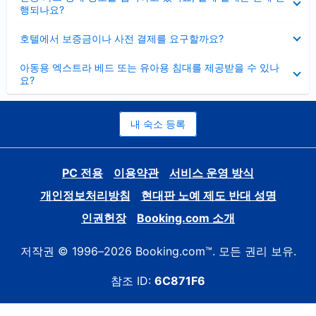
치
행되나요?
기
펼
호텔에서 보증금이나 사전 결제를 요구할까요?
치
기
펼
아동용 엑스트라 베드 또는 유아용 침대를 제공받을 수 있나
치
요?
기
내 숙소 등록
PC 전용
이용약관
서비스 운영 방식
개인정보처리방침
현대판 노예 제도 반대 성명
인권헌장
Booking.com 소개
저작권 © 1996–2026 Booking.com™. 모든 권리 보유.
참조 ID:
6C871F6