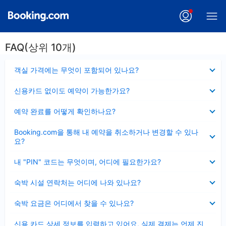
FAQ(상위 10개)
펼
객실 가격에는 무엇이 포함되어 있나요?
치
기
펼
신용카드 없이도 예약이 가능한가요?
치
기
펼
예약 완료를 어떻게 확인하나요?
치
기
펼
Booking.com을 통해 내 예약을 취소하거나 변경할 수 있나
치
요?
기
펼
내 "PIN" 코드는 무엇이며, 어디에 필요한가요?
치
기
펼
숙박 시설 연락처는 어디에 나와 있나요?
치
기
펼
숙박 요금은 어디에서 찾을 수 있나요?
치
기
펼
신용 카드 상세 정보를 입력하고 있어요, 실제 결제는 언제 진