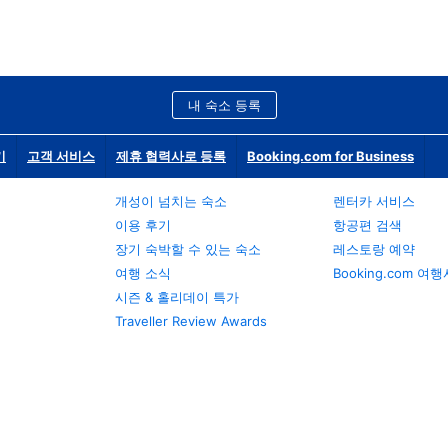
내 숙소 등록
기
고객 서비스
제휴 협력사로 등록
Booking.com for Business
개성이 넘치는 숙소
렌터카 서비스
이용 후기
항공편 검색
장기 숙박할 수 있는 숙소
레스토랑 예약
여행 소식
Booking.com 여
시즌 & 홀리데이 특가
Traveller Review Awards