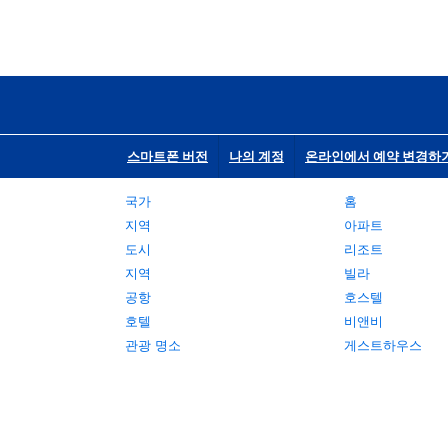
스마트폰 버전
나의 계정
온라인에서 예약 변경하
국가
홈
지역
아파트
도시
리조트
지역
빌라
공항
호스텔
호텔
비앤비
관광 명소
게스트하우스