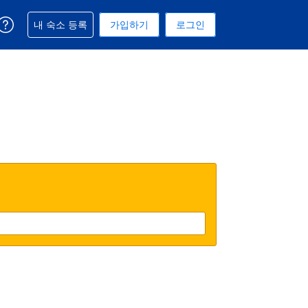
예약과 관련해 도움을 받으실 수 있습니다
내 숙소 등록
가입하기
로그인
 선택된 통화는 미국 달러입니다
택. 현재 선택된 언어는 한국어입니다