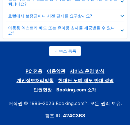
치
행되나요?
기
펼
호텔에서 보증금이나 사전 결제를 요구할까요?
치
기
펼
아동용 엑스트라 베드 또는 유아용 침대를 제공받을 수 있나
치
요?
기
내 숙소 등록
PC 전용
이용약관
서비스 운영 방식
개인정보처리방침
현대판 노예 제도 반대 성명
인권헌장
Booking.com 소개
저작권 © 1996–2026 Booking.com™. 모든 권리 보유.
참조 ID:
424C3B3