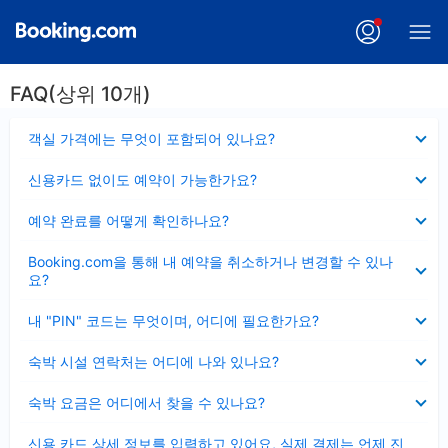
FAQ(상위 10개)
펼
객실 가격에는 무엇이 포함되어 있나요?
치
기
펼
신용카드 없이도 예약이 가능한가요?
치
기
펼
예약 완료를 어떻게 확인하나요?
치
기
펼
Booking.com을 통해 내 예약을 취소하거나 변경할 수 있나
치
요?
기
펼
내 "PIN" 코드는 무엇이며, 어디에 필요한가요?
치
기
펼
숙박 시설 연락처는 어디에 나와 있나요?
치
기
펼
숙박 요금은 어디에서 찾을 수 있나요?
치
기
펼
신용 카드 상세 정보를 입력하고 있어요, 실제 결제는 언제 진