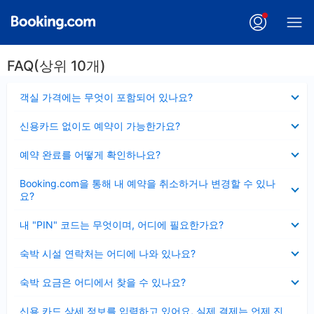
FAQ(상위 10개)
펼
객실 가격에는 무엇이 포함되어 있나요?
치
기
펼
신용카드 없이도 예약이 가능한가요?
치
기
펼
예약 완료를 어떻게 확인하나요?
치
기
펼
Booking.com을 통해 내 예약을 취소하거나 변경할 수 있나
치
요?
기
펼
내 "PIN" 코드는 무엇이며, 어디에 필요한가요?
치
기
펼
숙박 시설 연락처는 어디에 나와 있나요?
치
기
펼
숙박 요금은 어디에서 찾을 수 있나요?
치
기
펼
신용 카드 상세 정보를 입력하고 있어요, 실제 결제는 언제 진