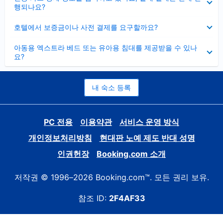
치
행되나요?
기
펼
호텔에서 보증금이나 사전 결제를 요구할까요?
치
기
펼
아동용 엑스트라 베드 또는 유아용 침대를 제공받을 수 있나
치
요?
기
내 숙소 등록
PC 전용
이용약관
서비스 운영 방식
개인정보처리방침
현대판 노예 제도 반대 성명
인권헌장
Booking.com 소개
저작권 © 1996–2026 Booking.com™. 모든 권리 보유.
참조 ID:
2F4AF33