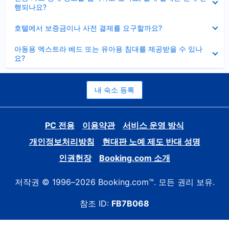
치
행되나요?
기
펼
호텔에서 보증금이나 사전 결제를 요구할까요?
치
기
펼
아동용 엑스트라 베드 또는 유아용 침대를 제공받을 수 있나
치
요?
기
내 숙소 등록
PC 전용
이용약관
서비스 운영 방식
개인정보처리방침
현대판 노예 제도 반대 성명
인권헌장
Booking.com 소개
저작권 © 1996–2026 Booking.com™. 모든 권리 보유.
참조 ID:
FB7B068