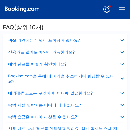
FAQ(상위 10개)
펼
객실 가격에는 무엇이 포함되어 있나요?
치
기
펼
신용카드 없이도 예약이 가능한가요?
치
기
펼
예약 완료를 어떻게 확인하나요?
치
기
펼
Booking.com을 통해 내 예약을 취소하거나 변경할 수 있나
치
요?
기
펼
내 "PIN" 코드는 무엇이며, 어디에 필요한가요?
치
기
펼
숙박 시설 연락처는 어디에 나와 있나요?
치
기
펼
숙박 요금은 어디에서 찾을 수 있나요?
치
기
펼
신용 카드 상세 정보를 입력하고 있어요, 실제 결제는 언제 진