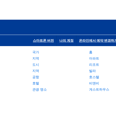
스마트폰 버전
나의 계정
온라인에서 예약 변경하
국가
홈
지역
아파트
도시
리조트
지역
빌라
공항
호스텔
호텔
비앤비
관광 명소
게스트하우스