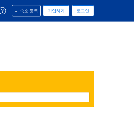
예약과 관련해 도움을 받으실 수 있습니다
내 숙소 등록
가입하기
로그인
 선택된 통화는 미국 달러입니다
택. 현재 선택된 언어는 한국어입니다