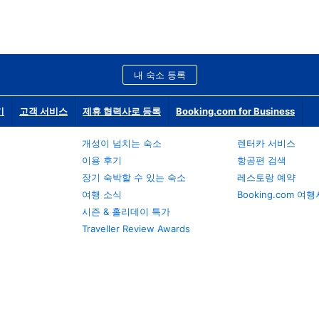
내 숙소 등록
기
고객 서비스
제휴 협력사로 등록
Booking.com for Business
개성이 넘치는 숙소
렌터카 서비스
이용 후기
항공편 검색
장기 숙박할 수 있는 숙소
레스토랑 예약
여행 소식
Booking.com 여
시즌 & 홀리데이 특가
Traveller Review Awards