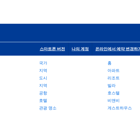
스마트폰 버전
나의 계정
온라인에서 예약 변경하
국가
홈
지역
아파트
도시
리조트
지역
빌라
공항
호스텔
호텔
비앤비
관광 명소
게스트하우스