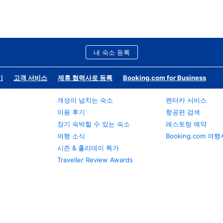
내 숙소 등록
기
고객 서비스
제휴 협력사로 등록
Booking.com for Business
개성이 넘치는 숙소
렌터카 서비스
이용 후기
항공편 검색
장기 숙박할 수 있는 숙소
레스토랑 예약
여행 소식
Booking.com 여
시즌 & 홀리데이 특가
Traveller Review Awards