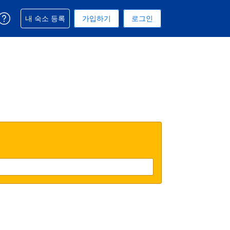
예약과 관련해 도움을 받으실 수 있습니다
내 숙소 등록
가입하기
로그인
 선택된 통화는 미국 달러입니다
택. 현재 선택된 언어는 한국어입니다