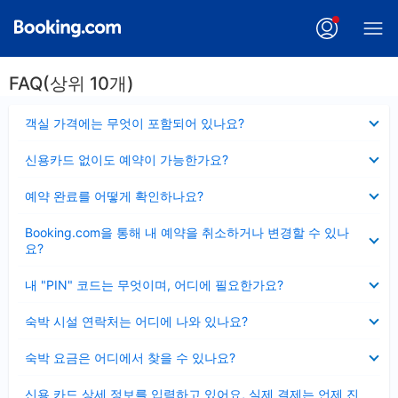
FAQ(상위 10개)
펼
객실 가격에는 무엇이 포함되어 있나요?
치
기
펼
신용카드 없이도 예약이 가능한가요?
치
기
펼
예약 완료를 어떻게 확인하나요?
치
기
펼
Booking.com을 통해 내 예약을 취소하거나 변경할 수 있나
치
요?
기
펼
내 "PIN" 코드는 무엇이며, 어디에 필요한가요?
치
기
펼
숙박 시설 연락처는 어디에 나와 있나요?
치
기
펼
숙박 요금은 어디에서 찾을 수 있나요?
치
기
펼
신용 카드 상세 정보를 입력하고 있어요, 실제 결제는 언제 진