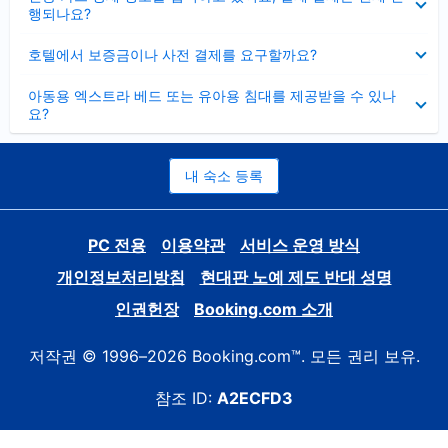
치
행되나요?
기
펼
호텔에서 보증금이나 사전 결제를 요구할까요?
치
기
펼
아동용 엑스트라 베드 또는 유아용 침대를 제공받을 수 있나
치
요?
기
내 숙소 등록
PC 전용
이용약관
서비스 운영 방식
개인정보처리방침
현대판 노예 제도 반대 성명
인권헌장
Booking.com 소개
저작권 © 1996–2026 Booking.com™. 모든 권리 보유.
참조 ID:
A2ECFD3