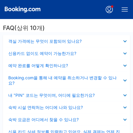
FAQ(상위 10개)
펼
객실 가격에는 무엇이 포함되어 있나요?
치
기
펼
신용카드 없이도 예약이 가능한가요?
치
기
펼
예약 완료를 어떻게 확인하나요?
치
기
펼
Booking.com을 통해 내 예약을 취소하거나 변경할 수 있나
치
요?
기
펼
내 "PIN" 코드는 무엇이며, 어디에 필요한가요?
치
기
펼
숙박 시설 연락처는 어디에 나와 있나요?
치
기
펼
숙박 요금은 어디에서 찾을 수 있나요?
치
기
펼
신용 카드 상세 정보를 입력하고 있어요, 실제 결제는 언제 진