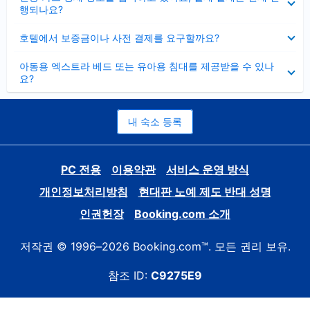
치
행되나요?
기
펼
호텔에서 보증금이나 사전 결제를 요구할까요?
치
기
펼
아동용 엑스트라 베드 또는 유아용 침대를 제공받을 수 있나
치
요?
기
내 숙소 등록
PC 전용
이용약관
서비스 운영 방식
개인정보처리방침
현대판 노예 제도 반대 성명
인권헌장
Booking.com 소개
저작권 © 1996–2026 Booking.com™. 모든 권리 보유.
참조 ID:
C9275E9