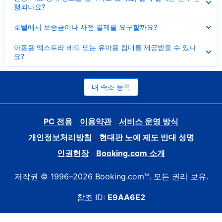
치
행되나요?
기
펼
호텔에서 보증금이나 사전 결제를 요구할까요?
치
기
펼
아동용 엑스트라 베드 또는 유아용 침대를 제공받을 수 있나
치
요?
기
내 숙소 등록
PC 전용
이용약관
서비스 운영 방식
개인정보처리방침
현대판 노예 제도 반대 성명
인권헌장
Booking.com 소개
저작권 © 1996–2026 Booking.com™. 모든 권리 보유.
참조 ID:
E9AA6E2