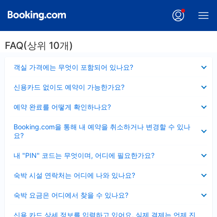
FAQ(상위 10개)
펼
객실 가격에는 무엇이 포함되어 있나요?
치
기
펼
신용카드 없이도 예약이 가능한가요?
치
기
펼
예약 완료를 어떻게 확인하나요?
치
기
펼
Booking.com을 통해 내 예약을 취소하거나 변경할 수 있나
치
요?
기
펼
내 "PIN" 코드는 무엇이며, 어디에 필요한가요?
치
기
펼
숙박 시설 연락처는 어디에 나와 있나요?
치
기
펼
숙박 요금은 어디에서 찾을 수 있나요?
치
기
펼
신용 카드 상세 정보를 입력하고 있어요, 실제 결제는 언제 진