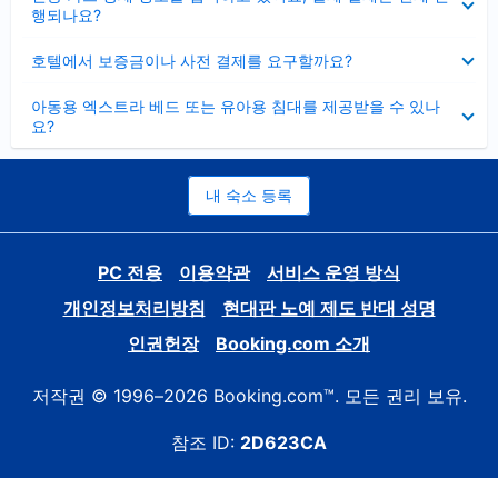
치
행되나요?
기
펼
호텔에서 보증금이나 사전 결제를 요구할까요?
치
기
펼
아동용 엑스트라 베드 또는 유아용 침대를 제공받을 수 있나
치
요?
기
내 숙소 등록
PC 전용
이용약관
서비스 운영 방식
개인정보처리방침
현대판 노예 제도 반대 성명
인권헌장
Booking.com 소개
저작권 © 1996–2026 Booking.com™. 모든 권리 보유.
참조 ID:
2D623CA