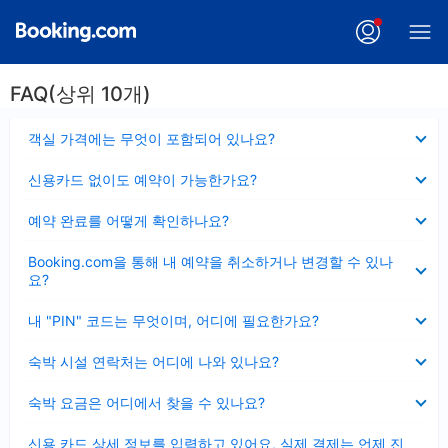
FAQ(상위 10개)
펼
객실 가격에는 무엇이 포함되어 있나요?
치
기
펼
신용카드 없이도 예약이 가능한가요?
치
기
펼
예약 완료를 어떻게 확인하나요?
치
기
펼
Booking.com을 통해 내 예약을 취소하거나 변경할 수 있나
치
요?
기
펼
내 "PIN" 코드는 무엇이며, 어디에 필요한가요?
치
기
펼
숙박 시설 연락처는 어디에 나와 있나요?
치
기
펼
숙박 요금은 어디에서 찾을 수 있나요?
치
기
펼
신용 카드 상세 정보를 입력하고 있어요, 실제 결제는 언제 진