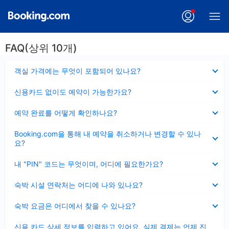
FAQ(상위 10개)
펼
객실 가격에는 무엇이 포함되어 있나요?
치
기
펼
신용카드 없이도 예약이 가능한가요?
치
기
펼
예약 완료를 어떻게 확인하나요?
치
기
펼
Booking.com을 통해 내 예약을 취소하거나 변경할 수 있나
치
요?
기
펼
내 "PIN" 코드는 무엇이며, 어디에 필요한가요?
치
기
펼
숙박 시설 연락처는 어디에 나와 있나요?
치
기
펼
숙박 요금은 어디에서 찾을 수 있나요?
치
기
펼
신용 카드 상세 정보를 입력하고 있어요, 실제 결제는 언제 진