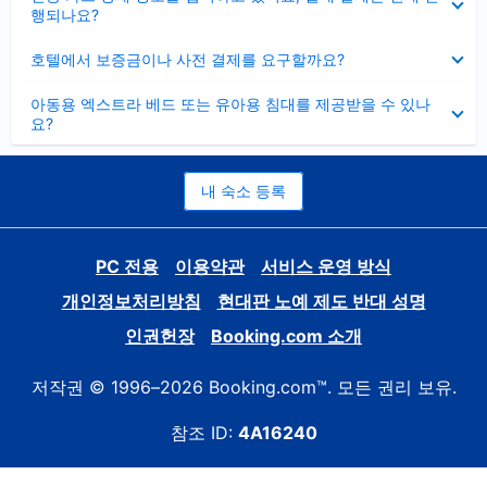
치
행되나요?
기
펼
호텔에서 보증금이나 사전 결제를 요구할까요?
치
기
펼
아동용 엑스트라 베드 또는 유아용 침대를 제공받을 수 있나
치
요?
기
내 숙소 등록
PC 전용
이용약관
서비스 운영 방식
개인정보처리방침
현대판 노예 제도 반대 성명
인권헌장
Booking.com 소개
저작권 © 1996–2026 Booking.com™. 모든 권리 보유.
참조 ID:
4A16240