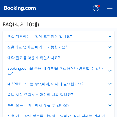
FAQ(상위 10개)
펼
객실 가격에는 무엇이 포함되어 있나요?
치
기
펼
신용카드 없이도 예약이 가능한가요?
치
기
펼
예약 완료를 어떻게 확인하나요?
치
기
펼
Booking.com을 통해 내 예약을 취소하거나 변경할 수 있나
치
요?
기
펼
내 "PIN" 코드는 무엇이며, 어디에 필요한가요?
치
기
펼
숙박 시설 연락처는 어디에 나와 있나요?
치
기
펼
숙박 요금은 어디에서 찾을 수 있나요?
치
기
펼
신용 카드 상세 정보를 입력하고 있어요, 실제 결제는 언제 진