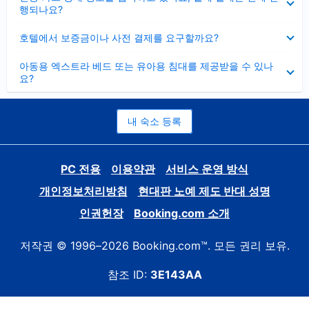
치
행되나요?
기
펼
호텔에서 보증금이나 사전 결제를 요구할까요?
치
기
펼
아동용 엑스트라 베드 또는 유아용 침대를 제공받을 수 있나
치
요?
기
내 숙소 등록
PC 전용
이용약관
서비스 운영 방식
개인정보처리방침
현대판 노예 제도 반대 성명
인권헌장
Booking.com 소개
저작권 © 1996–2026 Booking.com™. 모든 권리 보유.
참조 ID:
3E143AA