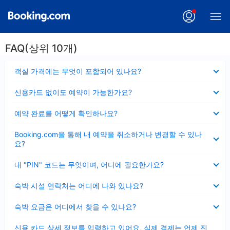
FAQ(상위 10개)
펼
객실 가격에는 무엇이 포함되어 있나요?
치
기
펼
신용카드 없이도 예약이 가능한가요?
치
기
펼
예약 완료를 어떻게 확인하나요?
치
기
펼
Booking.com을 통해 내 예약을 취소하거나 변경할 수 있나
치
요?
기
펼
내 "PIN" 코드는 무엇이며, 어디에 필요한가요?
치
기
펼
숙박 시설 연락처는 어디에 나와 있나요?
치
기
펼
숙박 요금은 어디에서 찾을 수 있나요?
치
기
펼
신용 카드 상세 정보를 입력하고 있어요, 실제 결제는 언제 진