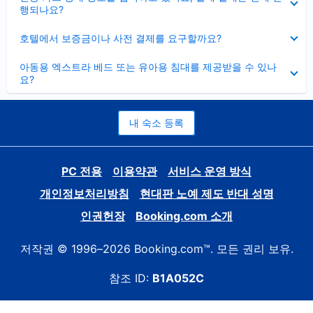
치
행되나요?
기
펼
호텔에서 보증금이나 사전 결제를 요구할까요?
치
기
펼
아동용 엑스트라 베드 또는 유아용 침대를 제공받을 수 있나
치
요?
기
내 숙소 등록
PC 전용
이용약관
서비스 운영 방식
개인정보처리방침
현대판 노예 제도 반대 성명
인권헌장
Booking.com 소개
저작권 © 1996–2026 Booking.com™. 모든 권리 보유.
참조 ID:
B1A052C