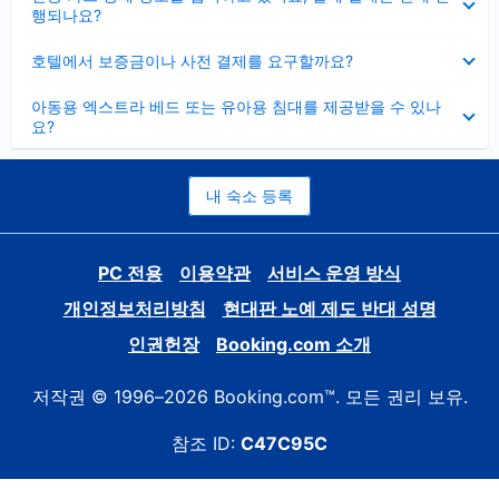
치
행되나요?
기
펼
호텔에서 보증금이나 사전 결제를 요구할까요?
치
기
펼
아동용 엑스트라 베드 또는 유아용 침대를 제공받을 수 있나
치
요?
기
내 숙소 등록
PC 전용
이용약관
서비스 운영 방식
개인정보처리방침
현대판 노예 제도 반대 성명
인권헌장
Booking.com 소개
저작권 © 1996–2026 Booking.com™. 모든 권리 보유.
참조 ID:
C47C95C