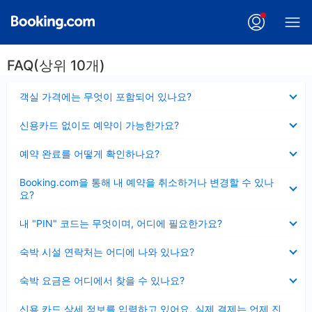
FAQ(상위 10개)
펼
객실 가격에는 무엇이 포함되어 있나요?
치
기
펼
신용카드 없이도 예약이 가능한가요?
치
기
펼
예약 완료를 어떻게 확인하나요?
치
기
펼
Booking.com을 통해 내 예약을 취소하거나 변경할 수 있나
치
요?
기
펼
내 "PIN" 코드는 무엇이며, 어디에 필요한가요?
치
기
펼
숙박 시설 연락처는 어디에 나와 있나요?
치
기
펼
숙박 요금은 어디에서 찾을 수 있나요?
치
기
펼
신용 카드 상세 정보를 입력하고 있어요, 실제 결제는 언제 진