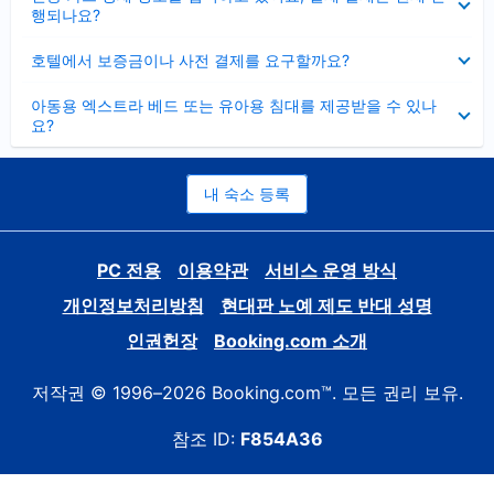
치
행되나요?
기
펼
호텔에서 보증금이나 사전 결제를 요구할까요?
치
기
펼
아동용 엑스트라 베드 또는 유아용 침대를 제공받을 수 있나
치
요?
기
내 숙소 등록
PC 전용
이용약관
서비스 운영 방식
개인정보처리방침
현대판 노예 제도 반대 성명
인권헌장
Booking.com 소개
저작권 © 1996–2026 Booking.com™. 모든 권리 보유.
참조 ID:
F854A36