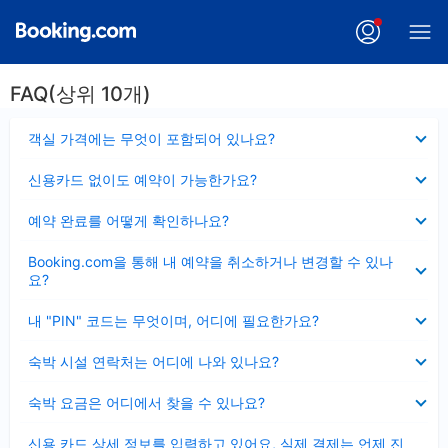
FAQ(상위 10개)
펼
객실 가격에는 무엇이 포함되어 있나요?
치
기
펼
신용카드 없이도 예약이 가능한가요?
치
기
펼
예약 완료를 어떻게 확인하나요?
치
기
펼
Booking.com을 통해 내 예약을 취소하거나 변경할 수 있나
치
요?
기
펼
내 "PIN" 코드는 무엇이며, 어디에 필요한가요?
치
기
펼
숙박 시설 연락처는 어디에 나와 있나요?
치
기
펼
숙박 요금은 어디에서 찾을 수 있나요?
치
기
펼
신용 카드 상세 정보를 입력하고 있어요, 실제 결제는 언제 진