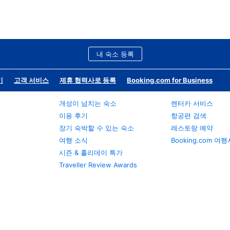
내 숙소 등록
기
고객 서비스
제휴 협력사로 등록
Booking.com for Business
개성이 넘치는 숙소
렌터카 서비스
이용 후기
항공편 검색
장기 숙박할 수 있는 숙소
레스토랑 예약
여행 소식
Booking.com 여
시즌 & 홀리데이 특가
Traveller Review Awards