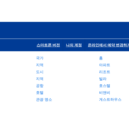
스마트폰 버전
나의 계정
온라인에서 예약 변경하
국가
홈
지역
아파트
도시
리조트
지역
빌라
공항
호스텔
호텔
비앤비
관광 명소
게스트하우스