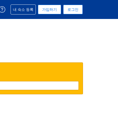
예약과 관련해 도움을 받으실 수 있습니다
내 숙소 등록
가입하기
로그인
 선택된 통화는 미국 달러입니다
택. 현재 선택된 언어는 한국어입니다