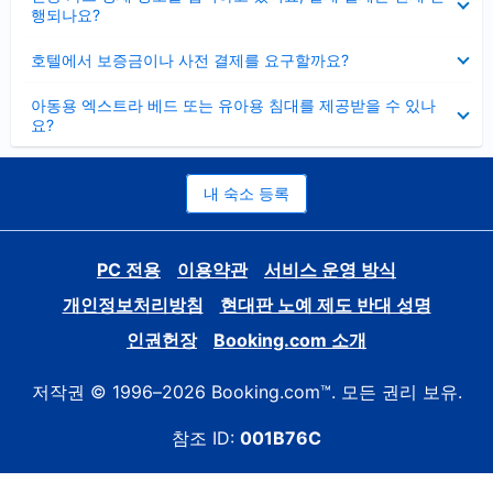
치
행되나요?
기
펼
호텔에서 보증금이나 사전 결제를 요구할까요?
치
기
펼
아동용 엑스트라 베드 또는 유아용 침대를 제공받을 수 있나
치
요?
기
내 숙소 등록
PC 전용
이용약관
서비스 운영 방식
개인정보처리방침
현대판 노예 제도 반대 성명
인권헌장
Booking.com 소개
저작권 © 1996–2026 Booking.com™. 모든 권리 보유.
참조 ID:
001B76C