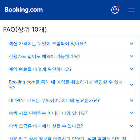
FAQ(상위 10개)
펼
객실 가격에는 무엇이 포함되어 있나요?
치
기
펼
신용카드 없이도 예약이 가능한가요?
치
기
펼
예약 완료를 어떻게 확인하나요?
치
기
펼
Booking.com을 통해 내 예약을 취소하거나 변경할 수 있나
치
요?
기
펼
내 "PIN" 코드는 무엇이며, 어디에 필요한가요?
치
기
펼
숙박 시설 연락처는 어디에 나와 있나요?
치
기
펼
숙박 요금은 어디에서 찾을 수 있나요?
치
기
펼
신용 카드 상세 정보를 입력하고 있어요, 실제 결제는 언제 진