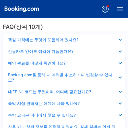
FAQ(상위 10개)
펼
객실 가격에는 무엇이 포함되어 있나요?
치
기
펼
신용카드 없이도 예약이 가능한가요?
치
기
펼
예약 완료를 어떻게 확인하나요?
치
기
펼
Booking.com을 통해 내 예약을 취소하거나 변경할 수 있나
치
요?
기
펼
내 "PIN" 코드는 무엇이며, 어디에 필요한가요?
치
기
펼
숙박 시설 연락처는 어디에 나와 있나요?
치
기
펼
숙박 요금은 어디에서 찾을 수 있나요?
치
기
펼
신용 카드 상세 정보를 입력하고 있어요, 실제 결제는 언제 진