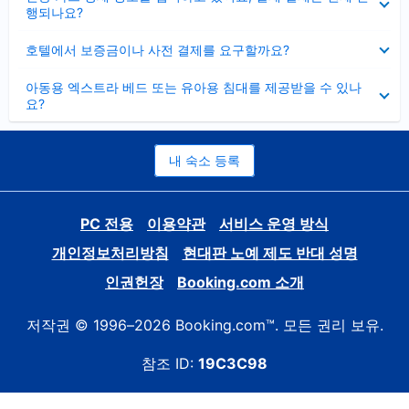
치
행되나요?
기
펼
호텔에서 보증금이나 사전 결제를 요구할까요?
치
기
펼
아동용 엑스트라 베드 또는 유아용 침대를 제공받을 수 있나
치
요?
기
내 숙소 등록
PC 전용
이용약관
서비스 운영 방식
개인정보처리방침
현대판 노예 제도 반대 성명
인권헌장
Booking.com 소개
저작권 © 1996–2026 Booking.com™. 모든 권리 보유.
참조 ID:
19C3C98