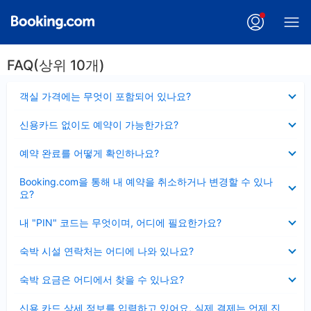
FAQ(상위 10개)
펼
객실 가격에는 무엇이 포함되어 있나요?
치
기
펼
신용카드 없이도 예약이 가능한가요?
치
기
펼
예약 완료를 어떻게 확인하나요?
치
기
펼
Booking.com을 통해 내 예약을 취소하거나 변경할 수 있나
치
요?
기
펼
내 "PIN" 코드는 무엇이며, 어디에 필요한가요?
치
기
펼
숙박 시설 연락처는 어디에 나와 있나요?
치
기
펼
숙박 요금은 어디에서 찾을 수 있나요?
치
기
펼
신용 카드 상세 정보를 입력하고 있어요, 실제 결제는 언제 진