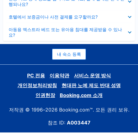
치
행되나요?
기
펼
호텔에서 보증금이나 사전 결제를 요구할까요?
치
기
펼
아동용 엑스트라 베드 또는 유아용 침대를 제공받을 수 있나
치
요?
기
내 숙소 등록
PC 전용
이용약관
서비스 운영 방식
개인정보처리방침
현대판 노예 제도 반대 성명
인권헌장
Booking.com 소개
저작권 © 1996–2026 Booking.com™. 모든 권리 보유.
참조 ID:
A003447