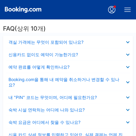
FAQ(상위 10개)
펼
객실 가격에는 무엇이 포함되어 있나요?
치
기
펼
신용카드 없이도 예약이 가능한가요?
치
기
펼
예약 완료를 어떻게 확인하나요?
치
기
펼
Booking.com을 통해 내 예약을 취소하거나 변경할 수 있나
치
요?
기
펼
내 "PIN" 코드는 무엇이며, 어디에 필요한가요?
치
기
펼
숙박 시설 연락처는 어디에 나와 있나요?
치
기
펼
숙박 요금은 어디에서 찾을 수 있나요?
치
기
펼
신용 카드 상세 정보를 입력하고 있어요, 실제 결제는 언제 진