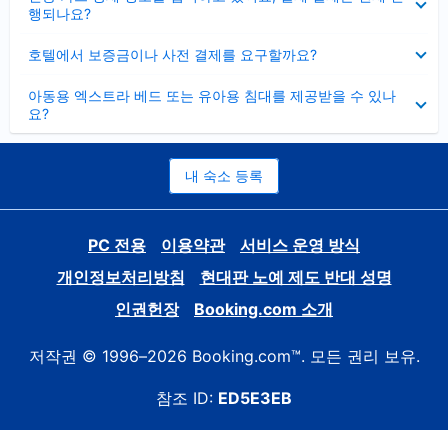
치
행되나요?
기
펼
호텔에서 보증금이나 사전 결제를 요구할까요?
치
기
펼
아동용 엑스트라 베드 또는 유아용 침대를 제공받을 수 있나
치
요?
기
내 숙소 등록
PC 전용
이용약관
서비스 운영 방식
개인정보처리방침
현대판 노예 제도 반대 성명
인권헌장
Booking.com 소개
저작권 © 1996–2026 Booking.com™. 모든 권리 보유.
참조 ID:
ED5E3EB