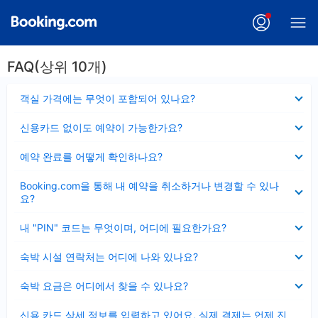
FAQ(상위 10개)
펼
객실 가격에는 무엇이 포함되어 있나요?
치
기
펼
신용카드 없이도 예약이 가능한가요?
치
기
펼
예약 완료를 어떻게 확인하나요?
치
기
펼
Booking.com을 통해 내 예약을 취소하거나 변경할 수 있나
치
요?
기
펼
내 "PIN" 코드는 무엇이며, 어디에 필요한가요?
치
기
펼
숙박 시설 연락처는 어디에 나와 있나요?
치
기
펼
숙박 요금은 어디에서 찾을 수 있나요?
치
기
펼
신용 카드 상세 정보를 입력하고 있어요, 실제 결제는 언제 진