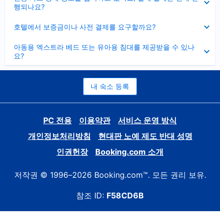
치
행되나요?
기
펼
호텔에서 보증금이나 사전 결제를 요구할까요?
치
기
펼
아동용 엑스트라 베드 또는 유아용 침대를 제공받을 수 있나
치
요?
기
내 숙소 등록
PC 전용
이용약관
서비스 운영 방식
개인정보처리방침
현대판 노예 제도 반대 성명
인권헌장
Booking.com 소개
저작권 © 1996–2026 Booking.com™. 모든 권리 보유.
참조 ID:
F58CD6B