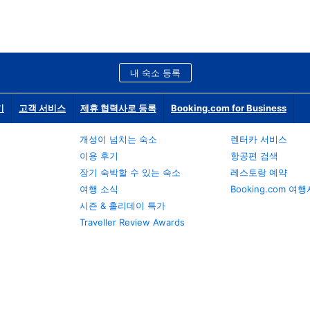
내 숙소 등록
기
고객 서비스
제휴 협력사로 등록
Booking.com for Business
개성이 넘치는 숙소
렌터카 서비스
이용 후기
항공편 검색
장기 숙박할 수 있는 숙소
레스토랑 예약
여행 소식
Booking.com 여
시즌 & 홀리데이 특가
Traveller Review Awards