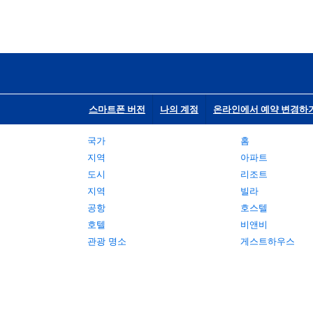
스마트폰 버전
나의 계정
온라인에서 예약 변경하
국가
홈
지역
아파트
도시
리조트
지역
빌라
공항
호스텔
호텔
비앤비
관광 명소
게스트하우스