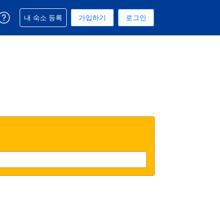
예약과 관련해 도움을 받으실 수 있습니다
내 숙소 등록
가입하기
로그인
 선택된 통화는 미국 달러입니다
택. 현재 선택된 언어는 한국어입니다