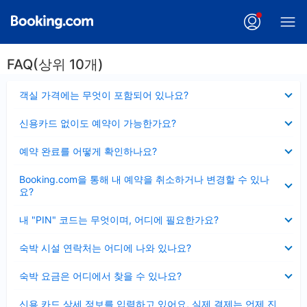
FAQ(상위 10개)
펼
객실 가격에는 무엇이 포함되어 있나요?
치
기
펼
신용카드 없이도 예약이 가능한가요?
치
기
펼
예약 완료를 어떻게 확인하나요?
치
기
펼
Booking.com을 통해 내 예약을 취소하거나 변경할 수 있나
치
요?
기
펼
내 "PIN" 코드는 무엇이며, 어디에 필요한가요?
치
기
펼
숙박 시설 연락처는 어디에 나와 있나요?
치
기
펼
숙박 요금은 어디에서 찾을 수 있나요?
치
기
펼
신용 카드 상세 정보를 입력하고 있어요, 실제 결제는 언제 진