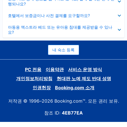
치
행되나요?
기
펼
호텔에서 보증금이나 사전 결제를 요구할까요?
치
기
펼
아동용 엑스트라 베드 또는 유아용 침대를 제공받을 수 있나
치
요?
기
내 숙소 등록
PC 전용
이용약관
서비스 운영 방식
개인정보처리방침
현대판 노예 제도 반대 성명
인권헌장
Booking.com 소개
저작권 © 1996–2026 Booking.com™. 모든 권리 보유.
참조 ID:
4EB77EA