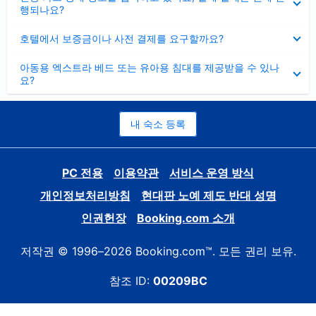
치
행되나요?
기
펼
호텔에서 보증금이나 사전 결제를 요구할까요?
치
기
펼
아동용 엑스트라 베드 또는 유아용 침대를 제공받을 수 있나
치
요?
기
내 숙소 등록
PC 전용
이용약관
서비스 운영 방식
개인정보처리방침
현대판 노예 제도 반대 성명
인권헌장
Booking.com 소개
저작권 © 1996–2026 Booking.com™. 모든 권리 보유.
참조 ID:
00209BC