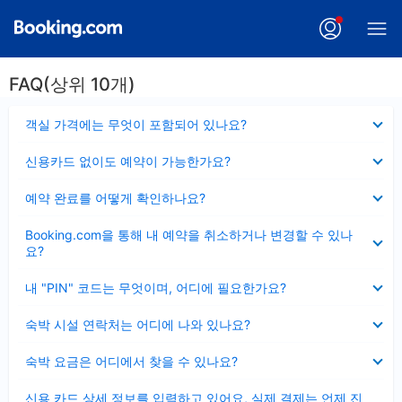
FAQ(상위 10개)
펼
객실 가격에는 무엇이 포함되어 있나요?
치
기
펼
신용카드 없이도 예약이 가능한가요?
치
기
펼
예약 완료를 어떻게 확인하나요?
치
기
펼
Booking.com을 통해 내 예약을 취소하거나 변경할 수 있나
치
요?
기
펼
내 "PIN" 코드는 무엇이며, 어디에 필요한가요?
치
기
펼
숙박 시설 연락처는 어디에 나와 있나요?
치
기
펼
숙박 요금은 어디에서 찾을 수 있나요?
치
기
펼
신용 카드 상세 정보를 입력하고 있어요, 실제 결제는 언제 진