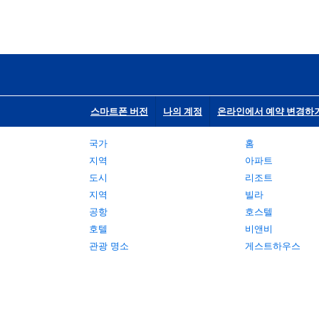
스마트폰 버전
나의 계정
온라인에서 예약 변경하
국가
홈
지역
아파트
도시
리조트
지역
빌라
공항
호스텔
호텔
비앤비
관광 명소
게스트하우스