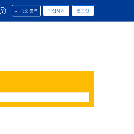
예약과 관련해 도움을 받으실 수 있습니다
내 숙소 등록
가입하기
로그인
 선택된 통화는 대한민국 원입니다
택. 현재 선택된 언어는 한국어입니다