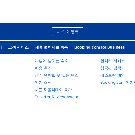
내 숙소 등록
기
고객 서비스
제휴 협력사로 등록
Booking.com for Business
개성이 넘치는 숙소
렌터카 서비스
이용 후기
항공편 검색
장기 숙박할 수 있는 숙소
레스토랑 예약
여행 소식
Booking.com 여
시즌 & 홀리데이 특가
Traveller Review Awards