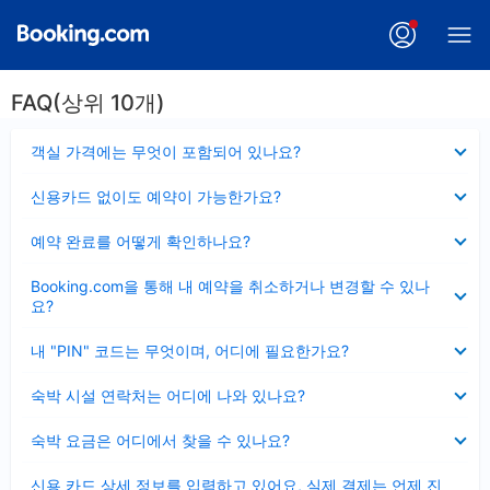
FAQ(상위 10개)
펼
객실 가격에는 무엇이 포함되어 있나요?
치
기
펼
신용카드 없이도 예약이 가능한가요?
치
기
펼
예약 완료를 어떻게 확인하나요?
치
기
펼
Booking.com을 통해 내 예약을 취소하거나 변경할 수 있나
치
요?
기
펼
내 "PIN" 코드는 무엇이며, 어디에 필요한가요?
치
기
펼
숙박 시설 연락처는 어디에 나와 있나요?
치
기
펼
숙박 요금은 어디에서 찾을 수 있나요?
치
기
펼
신용 카드 상세 정보를 입력하고 있어요, 실제 결제는 언제 진