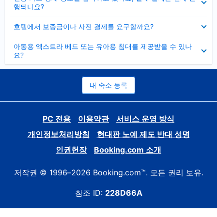
치
행되나요?
기
펼
호텔에서 보증금이나 사전 결제를 요구할까요?
치
기
펼
아동용 엑스트라 베드 또는 유아용 침대를 제공받을 수 있나
치
요?
기
내 숙소 등록
PC 전용
이용약관
서비스 운영 방식
개인정보처리방침
현대판 노예 제도 반대 성명
인권헌장
Booking.com 소개
저작권 © 1996–2026 Booking.com™. 모든 권리 보유.
참조 ID:
228D66A