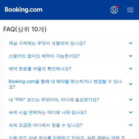
FAQ(상위 10개)
펼
객실 가격에는 무엇이 포함되어 있나요?
치
기
펼
신용카드 없이도 예약이 가능한가요?
치
기
펼
예약 완료를 어떻게 확인하나요?
치
기
펼
Booking.com을 통해 내 예약을 취소하거나 변경할 수 있나
치
요?
기
펼
내 "PIN" 코드는 무엇이며, 어디에 필요한가요?
치
기
펼
숙박 시설 연락처는 어디에 나와 있나요?
치
기
펼
숙박 요금은 어디에서 찾을 수 있나요?
치
기
펼
신용 카드 상세 정보를 입력하고 있어요, 실제 결제는 언제 진