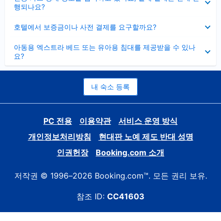
치
행되나요?
기
펼
호텔에서 보증금이나 사전 결제를 요구할까요?
치
기
펼
아동용 엑스트라 베드 또는 유아용 침대를 제공받을 수 있나
치
요?
기
내 숙소 등록
PC 전용
이용약관
서비스 운영 방식
개인정보처리방침
현대판 노예 제도 반대 성명
인권헌장
Booking.com 소개
저작권 © 1996–2026 Booking.com™. 모든 권리 보유.
참조 ID:
CC41603