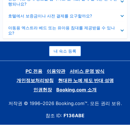
치
행되나요?
기
펼
호텔에서 보증금이나 사전 결제를 요구할까요?
치
기
펼
아동용 엑스트라 베드 또는 유아용 침대를 제공받을 수 있나
치
요?
기
내 숙소 등록
PC 전용
이용약관
서비스 운영 방식
개인정보처리방침
현대판 노예 제도 반대 성명
인권헌장
Booking.com 소개
저작권 © 1996–2026 Booking.com™. 모든 권리 보유.
참조 ID:
F136ABE