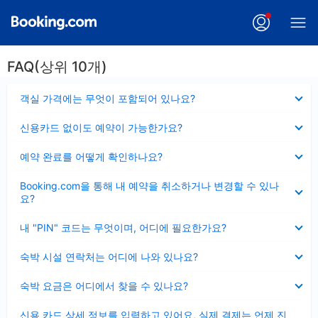
FAQ(상위 10개)
펼
객실 가격에는 무엇이 포함되어 있나요?
치
기
펼
신용카드 없이도 예약이 가능한가요?
치
기
펼
예약 완료를 어떻게 확인하나요?
치
기
펼
Booking.com을 통해 내 예약을 취소하거나 변경할 수 있나
치
요?
기
펼
내 "PIN" 코드는 무엇이며, 어디에 필요한가요?
치
기
펼
숙박 시설 연락처는 어디에 나와 있나요?
치
기
펼
숙박 요금은 어디에서 찾을 수 있나요?
치
기
펼
신용 카드 상세 정보를 입력하고 있어요, 실제 결제는 언제 진