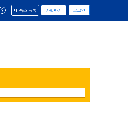
예약과 관련해 도움을 받으실 수 있습니다
내 숙소 등록
가입하기
로그인
 선택된 통화는 미국 달러입니다
택. 현재 선택된 언어는 한국어입니다