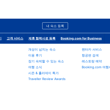
내 숙소 등록
기
고객 서비스
제휴 협력사로 등록
Booking.com for Business
개성이 넘치는 숙소
렌터카 서비스
이용 후기
항공편 검색
장기 숙박할 수 있는 숙소
레스토랑 예약
여행 소식
Booking.com 여
시즌 & 홀리데이 특가
Traveller Review Awards