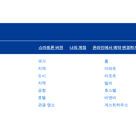
스마트폰 버전
나의 계정
온라인에서 예약 변경하
국가
홈
지역
아파트
도시
리조트
지역
빌라
공항
호스텔
호텔
비앤비
관광 명소
게스트하우스