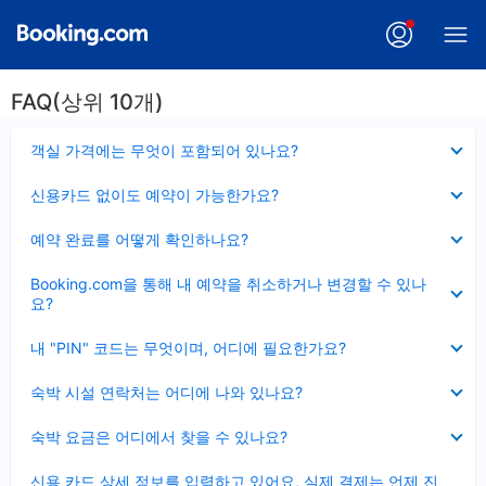
FAQ(상위 10개)
펼
객실 가격에는 무엇이 포함되어 있나요?
치
기
펼
신용카드 없이도 예약이 가능한가요?
치
기
펼
예약 완료를 어떻게 확인하나요?
치
기
펼
Booking.com을 통해 내 예약을 취소하거나 변경할 수 있나
치
요?
기
펼
내 "PIN" 코드는 무엇이며, 어디에 필요한가요?
치
기
펼
숙박 시설 연락처는 어디에 나와 있나요?
치
기
펼
숙박 요금은 어디에서 찾을 수 있나요?
치
기
펼
신용 카드 상세 정보를 입력하고 있어요, 실제 결제는 언제 진