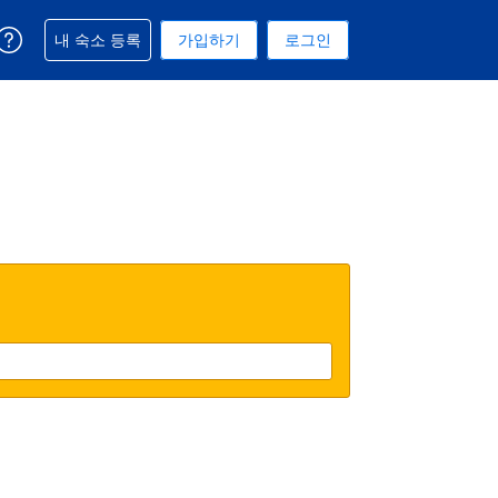
예약과 관련해 도움을 받으실 수 있습니다
내 숙소 등록
가입하기
로그인
 선택된 통화는 대한민국 원입니다
택. 현재 선택된 언어는 한국어입니다