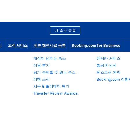
내 숙소 등록
기
고객 서비스
제휴 협력사로 등록
Booking.com for Business
개성이 넘치는 숙소
렌터카 서비스
이용 후기
항공편 검색
장기 숙박할 수 있는 숙소
레스토랑 예약
여행 소식
Booking.com 여
시즌 & 홀리데이 특가
Traveller Review Awards