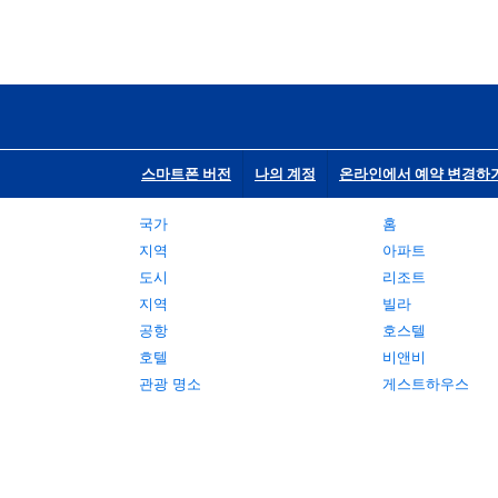
스마트폰 버전
나의 계정
온라인에서 예약 변경하
국가
홈
지역
아파트
도시
리조트
지역
빌라
공항
호스텔
호텔
비앤비
관광 명소
게스트하우스