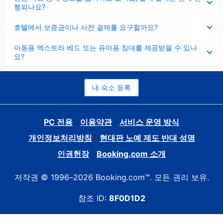
치
행되나요?
기
펼
호텔에서 보증금이나 사전 결제를 요구할까요?
치
기
펼
아동용 엑스트라 베드 또는 유아용 침대를 제공받을 수 있나
치
요?
기
내 숙소 등록
PC 전용
이용약관
서비스 운영 방식
개인정보처리방침
현대판 노예 제도 반대 성명
인권헌장
Booking.com 소개
저작권 © 1996–2026 Booking.com™. 모든 권리 보유.
참조 ID:
8F0D1D2