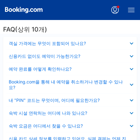
FAQ(상위 10개)
펼
객실 가격에는 무엇이 포함되어 있나요?
치
기
펼
신용카드 없이도 예약이 가능한가요?
치
기
펼
예약 완료를 어떻게 확인하나요?
치
기
펼
Booking.com을 통해 내 예약을 취소하거나 변경할 수 있나
치
요?
기
펼
내 "PIN" 코드는 무엇이며, 어디에 필요한가요?
치
기
펼
숙박 시설 연락처는 어디에 나와 있나요?
치
기
펼
숙박 요금은 어디에서 찾을 수 있나요?
치
기
펼
신용 카드 상세 정보를 입력하고 있어요, 실제 결제는 언제 진