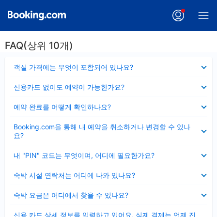
FAQ(상위 10개)
펼
객실 가격에는 무엇이 포함되어 있나요?
치
기
펼
신용카드 없이도 예약이 가능한가요?
치
기
펼
예약 완료를 어떻게 확인하나요?
치
기
펼
Booking.com을 통해 내 예약을 취소하거나 변경할 수 있나
치
요?
기
펼
내 "PIN" 코드는 무엇이며, 어디에 필요한가요?
치
기
펼
숙박 시설 연락처는 어디에 나와 있나요?
치
기
펼
숙박 요금은 어디에서 찾을 수 있나요?
치
기
펼
신용 카드 상세 정보를 입력하고 있어요, 실제 결제는 언제 진