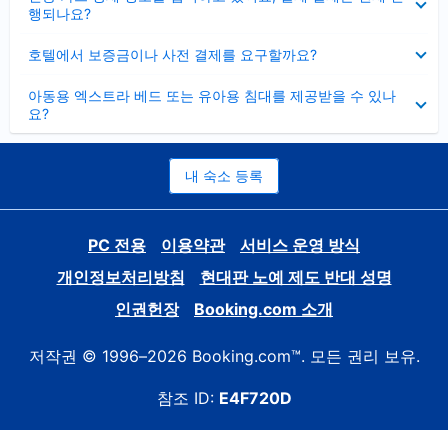
치
행되나요?
기
펼
호텔에서 보증금이나 사전 결제를 요구할까요?
치
기
펼
아동용 엑스트라 베드 또는 유아용 침대를 제공받을 수 있나
치
요?
기
내 숙소 등록
PC 전용
이용약관
서비스 운영 방식
개인정보처리방침
현대판 노예 제도 반대 성명
인권헌장
Booking.com 소개
저작권 © 1996–2026 Booking.com™. 모든 권리 보유.
참조 ID:
E4F720D