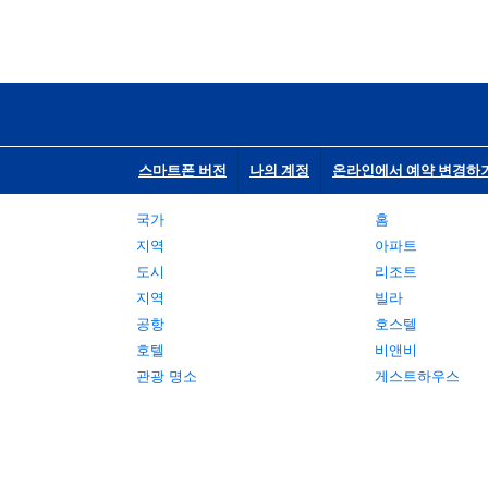
스마트폰 버전
나의 계정
온라인에서 예약 변경하
국가
홈
지역
아파트
도시
리조트
지역
빌라
공항
호스텔
호텔
비앤비
관광 명소
게스트하우스