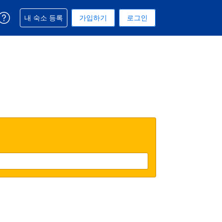
예약과 관련해 도움을 받으실 수 있습니다
내 숙소 등록
가입하기
로그인
 선택된 통화는 대한민국 원입니다
택. 현재 선택된 언어는 한국어입니다