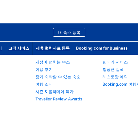
내 숙소 등록
기
고객 서비스
제휴 협력사로 등록
Booking.com for Business
개성이 넘치는 숙소
렌터카 서비스
이용 후기
항공편 검색
장기 숙박할 수 있는 숙소
레스토랑 예약
여행 소식
Booking.com 여
시즌 & 홀리데이 특가
Traveller Review Awards