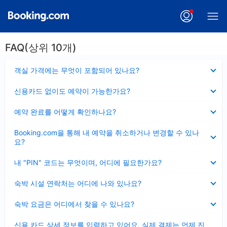
FAQ(상위 10개)
펼
객실 가격에는 무엇이 포함되어 있나요?
치
기
펼
신용카드 없이도 예약이 가능한가요?
치
기
펼
예약 완료를 어떻게 확인하나요?
치
기
펼
Booking.com을 통해 내 예약을 취소하거나 변경할 수 있나
치
요?
기
펼
내 "PIN" 코드는 무엇이며, 어디에 필요한가요?
치
기
펼
숙박 시설 연락처는 어디에 나와 있나요?
치
기
펼
숙박 요금은 어디에서 찾을 수 있나요?
치
기
펼
신용 카드 상세 정보를 입력하고 있어요, 실제 결제는 언제 진