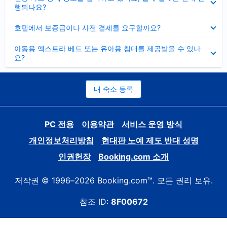
치
행되나요?
기
펼
호텔에서 보증금이나 사전 결제를 요구할까요?
치
기
펼
아동용 엑스트라 베드 또는 유아용 침대를 제공받을 수 있나
치
요?
기
내 숙소 등록
PC 전용
이용약관
서비스 운영 방식
개인정보처리방침
현대판 노예 제도 반대 성명
인권헌장
Booking.com 소개
저작권 © 1996–2026 Booking.com™. 모든 권리 보유.
참조 ID:
8F00672