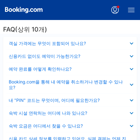
FAQ(상위 10개)
펼
객실 가격에는 무엇이 포함되어 있나요?
치
기
펼
신용카드 없이도 예약이 가능한가요?
치
기
펼
예약 완료를 어떻게 확인하나요?
치
기
펼
Booking.com을 통해 내 예약을 취소하거나 변경할 수 있나
치
요?
기
펼
내 "PIN" 코드는 무엇이며, 어디에 필요한가요?
치
기
펼
숙박 시설 연락처는 어디에 나와 있나요?
치
기
펼
숙박 요금은 어디에서 찾을 수 있나요?
치
기
펼
신용 카드 상세 정보를 입력하고 있어요, 실제 결제는 언제 진