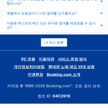
치
행되나요?
기
펼
호텔에서 보증금이나 사전 결제를 요구할까요?
치
기
펼
아동용 엑스트라 베드 또는 유아용 침대를 제공받을 수 있나
치
요?
기
내 숙소 등록
PC 전용
이용약관
서비스 운영 방식
개인정보처리방침
현대판 노예 제도 반대 성명
인권헌장
Booking.com 소개
저작권 © 1996–2026 Booking.com™. 모든 권리 보유.
참조 ID:
04C2916