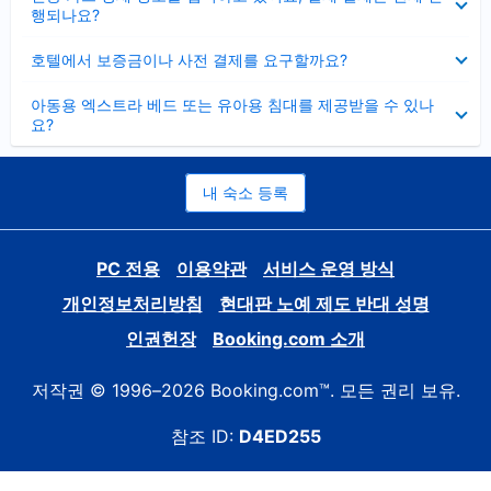
치
행되나요?
기
펼
호텔에서 보증금이나 사전 결제를 요구할까요?
치
기
펼
아동용 엑스트라 베드 또는 유아용 침대를 제공받을 수 있나
치
요?
기
내 숙소 등록
PC 전용
이용약관
서비스 운영 방식
개인정보처리방침
현대판 노예 제도 반대 성명
인권헌장
Booking.com 소개
저작권 © 1996–2026 Booking.com™. 모든 권리 보유.
참조 ID:
D4ED255