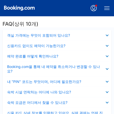
FAQ(상위 10개)
펼
객실 가격에는 무엇이 포함되어 있나요?
치
기
펼
신용카드 없이도 예약이 가능한가요?
치
기
펼
예약 완료를 어떻게 확인하나요?
치
기
펼
Booking.com을 통해 내 예약을 취소하거나 변경할 수 있나
치
요?
기
펼
내 "PIN" 코드는 무엇이며, 어디에 필요한가요?
치
기
펼
숙박 시설 연락처는 어디에 나와 있나요?
치
기
펼
숙박 요금은 어디에서 찾을 수 있나요?
치
기
펼
신용 카드 상세 정보를 입력하고 있어요, 실제 결제는 언제 진