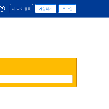
예약과 관련해 도움을 받으실 수 있습니다
내 숙소 등록
가입하기
로그인
 선택된 통화는 미국 달러입니다
택. 현재 선택된 언어는 한국어입니다