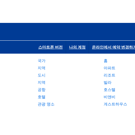
스마트폰 버전
나의 계정
온라인에서 예약 변경하
국가
홈
지역
아파트
도시
리조트
지역
빌라
공항
호스텔
호텔
비앤비
관광 명소
게스트하우스