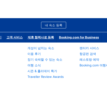
내 숙소 등록
기
고객 서비스
제휴 협력사로 등록
Booking.com for Business
개성이 넘치는 숙소
렌터카 서비스
이용 후기
항공편 검색
장기 숙박할 수 있는 숙소
레스토랑 예약
여행 소식
Booking.com 여
시즌 & 홀리데이 특가
Traveller Review Awards