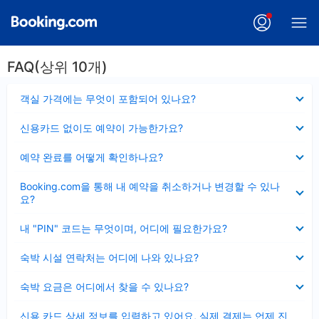
FAQ(상위 10개)
펼
객실 가격에는 무엇이 포함되어 있나요?
치
기
펼
신용카드 없이도 예약이 가능한가요?
치
기
펼
예약 완료를 어떻게 확인하나요?
치
기
펼
Booking.com을 통해 내 예약을 취소하거나 변경할 수 있나
치
요?
기
펼
내 "PIN" 코드는 무엇이며, 어디에 필요한가요?
치
기
펼
숙박 시설 연락처는 어디에 나와 있나요?
치
기
펼
숙박 요금은 어디에서 찾을 수 있나요?
치
기
펼
신용 카드 상세 정보를 입력하고 있어요, 실제 결제는 언제 진