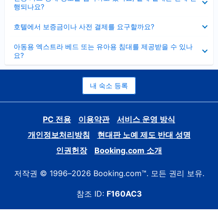
치
행되나요?
기
펼
호텔에서 보증금이나 사전 결제를 요구할까요?
치
기
펼
아동용 엑스트라 베드 또는 유아용 침대를 제공받을 수 있나
치
요?
기
내 숙소 등록
PC 전용
이용약관
서비스 운영 방식
개인정보처리방침
현대판 노예 제도 반대 성명
인권헌장
Booking.com 소개
저작권 © 1996–2026 Booking.com™. 모든 권리 보유.
참조 ID:
F160AC3