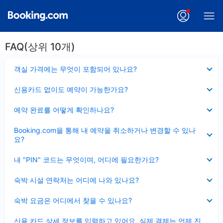
FAQ(상위 10개)
펼
객실 가격에는 무엇이 포함되어 있나요?
치
기
펼
신용카드 없이도 예약이 가능한가요?
치
기
펼
예약 완료를 어떻게 확인하나요?
치
기
펼
Booking.com을 통해 내 예약을 취소하거나 변경할 수 있나
치
요?
기
펼
내 "PIN" 코드는 무엇이며, 어디에 필요한가요?
치
기
펼
숙박 시설 연락처는 어디에 나와 있나요?
치
기
펼
숙박 요금은 어디에서 찾을 수 있나요?
치
기
펼
신용 카드 상세 정보를 입력하고 있어요, 실제 결제는 언제 진