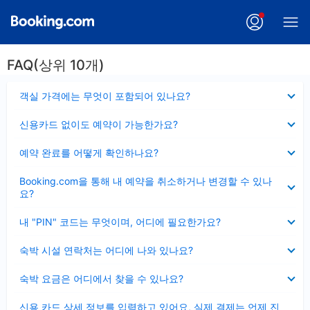
FAQ(상위 10개)
펼
객실 가격에는 무엇이 포함되어 있나요?
치
기
펼
신용카드 없이도 예약이 가능한가요?
치
기
펼
예약 완료를 어떻게 확인하나요?
치
기
펼
Booking.com을 통해 내 예약을 취소하거나 변경할 수 있나
치
요?
기
펼
내 "PIN" 코드는 무엇이며, 어디에 필요한가요?
치
기
펼
숙박 시설 연락처는 어디에 나와 있나요?
치
기
펼
숙박 요금은 어디에서 찾을 수 있나요?
치
기
펼
신용 카드 상세 정보를 입력하고 있어요, 실제 결제는 언제 진