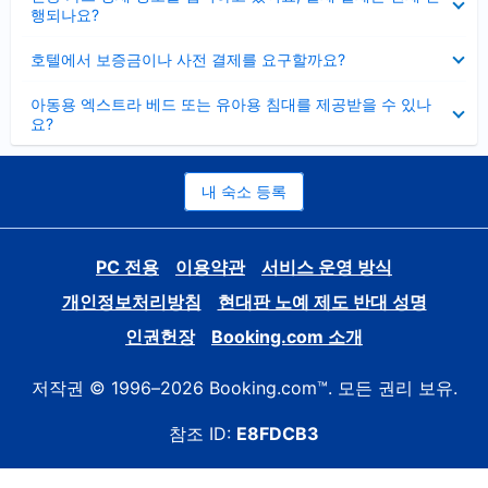
치
행되나요?
기
펼
호텔에서 보증금이나 사전 결제를 요구할까요?
치
기
펼
아동용 엑스트라 베드 또는 유아용 침대를 제공받을 수 있나
치
요?
기
내 숙소 등록
PC 전용
이용약관
서비스 운영 방식
개인정보처리방침
현대판 노예 제도 반대 성명
인권헌장
Booking.com 소개
저작권 © 1996–2026 Booking.com™. 모든 권리 보유.
참조 ID:
E8FDCB3