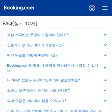
FAQ(상위 10개)
펼
객실 가격에는 무엇이 포함되어 있나요?
치
기
펼
신용카드 없이도 예약이 가능한가요?
치
기
펼
예약 완료를 어떻게 확인하나요?
치
기
펼
Booking.com을 통해 내 예약을 취소하거나 변경할 수 있나
치
요?
기
펼
내 "PIN" 코드는 무엇이며, 어디에 필요한가요?
치
기
펼
숙박 시설 연락처는 어디에 나와 있나요?
치
기
펼
숙박 요금은 어디에서 찾을 수 있나요?
치
기
펼
신용 카드 상세 정보를 입력하고 있어요, 실제 결제는 언제 진