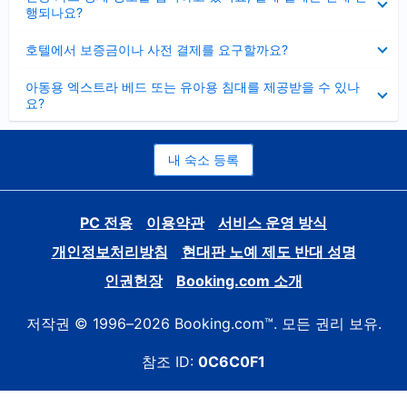
치
행되나요?
기
펼
호텔에서 보증금이나 사전 결제를 요구할까요?
치
기
펼
아동용 엑스트라 베드 또는 유아용 침대를 제공받을 수 있나
치
요?
기
내 숙소 등록
PC 전용
이용약관
서비스 운영 방식
개인정보처리방침
현대판 노예 제도 반대 성명
인권헌장
Booking.com 소개
저작권 © 1996–2026 Booking.com™. 모든 권리 보유.
참조 ID:
0C6C0F1