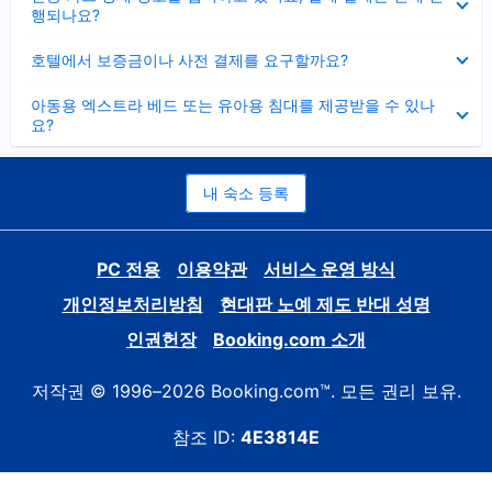
치
행되나요?
기
펼
호텔에서 보증금이나 사전 결제를 요구할까요?
치
기
펼
아동용 엑스트라 베드 또는 유아용 침대를 제공받을 수 있나
치
요?
기
내 숙소 등록
PC 전용
이용약관
서비스 운영 방식
개인정보처리방침
현대판 노예 제도 반대 성명
인권헌장
Booking.com 소개
저작권 © 1996–2026 Booking.com™. 모든 권리 보유.
참조 ID:
4E3814E