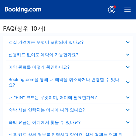
FAQ(상위 10개)
펼
객실 가격에는 무엇이 포함되어 있나요?
치
기
펼
신용카드 없이도 예약이 가능한가요?
치
기
펼
예약 완료를 어떻게 확인하나요?
치
기
펼
Booking.com을 통해 내 예약을 취소하거나 변경할 수 있나
치
요?
기
펼
내 "PIN" 코드는 무엇이며, 어디에 필요한가요?
치
기
펼
숙박 시설 연락처는 어디에 나와 있나요?
치
기
펼
숙박 요금은 어디에서 찾을 수 있나요?
치
기
펼
신용 카드 상세 정보를 입력하고 있어요, 실제 결제는 언제 진