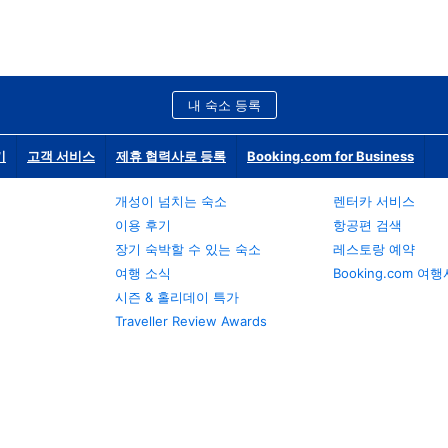
내 숙소 등록
기
고객 서비스
제휴 협력사로 등록
Booking.com for Business
개성이 넘치는 숙소
렌터카 서비스
이용 후기
항공편 검색
장기 숙박할 수 있는 숙소
레스토랑 예약
여행 소식
Booking.com 여
시즌 & 홀리데이 특가
Traveller Review Awards