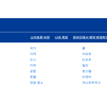
스마트폰 버전
나의 계정
온라인에서 예약 변경하
국가
홈
지역
아파트
도시
리조트
지역
빌라
공항
호스텔
호텔
비앤비
관광 명소
게스트하우스