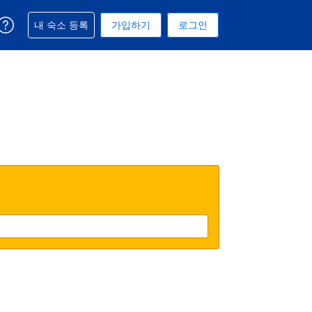
예약과 관련해 도움을 받으실 수 있습니다
내 숙소 등록
가입하기
로그인
 선택된 통화는 대한민국 원입니다
택. 현재 선택된 언어는 한국어입니다