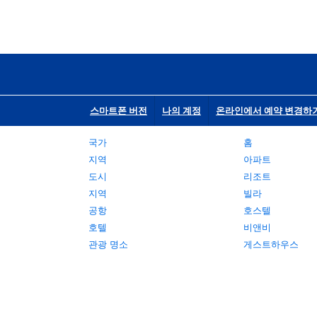
스마트폰 버전
나의 계정
온라인에서 예약 변경하
국가
홈
지역
아파트
도시
리조트
지역
빌라
공항
호스텔
호텔
비앤비
관광 명소
게스트하우스