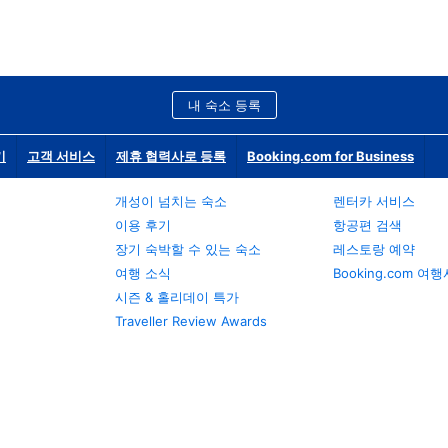
내 숙소 등록
기
고객 서비스
제휴 협력사로 등록
Booking.com for Business
개성이 넘치는 숙소
렌터카 서비스
이용 후기
항공편 검색
장기 숙박할 수 있는 숙소
레스토랑 예약
여행 소식
Booking.com 여
시즌 & 홀리데이 특가
Traveller Review Awards