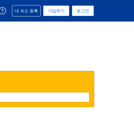
예약과 관련해 도움을 받으실 수 있습니다
내 숙소 등록
가입하기
로그인
 선택된 통화는 대한민국 원입니다
택. 현재 선택된 언어는 한국어입니다