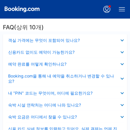
FAQ(상위 10개)
펼
객실 가격에는 무엇이 포함되어 있나요?
치
기
펼
신용카드 없이도 예약이 가능한가요?
치
기
펼
예약 완료를 어떻게 확인하나요?
치
기
펼
Booking.com을 통해 내 예약을 취소하거나 변경할 수 있나
치
요?
기
펼
내 "PIN" 코드는 무엇이며, 어디에 필요한가요?
치
기
펼
숙박 시설 연락처는 어디에 나와 있나요?
치
기
펼
숙박 요금은 어디에서 찾을 수 있나요?
치
기
펼
신용 카드 상세 정보를 입력하고 있어요, 실제 결제는 언제 진