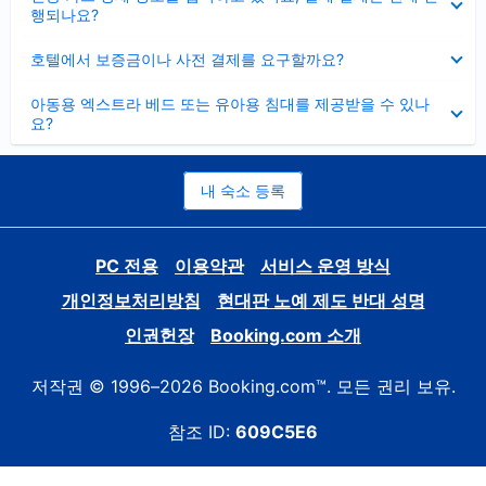
치
행되나요?
기
펼
호텔에서 보증금이나 사전 결제를 요구할까요?
치
기
펼
아동용 엑스트라 베드 또는 유아용 침대를 제공받을 수 있나
치
요?
기
내 숙소 등록
PC 전용
이용약관
서비스 운영 방식
개인정보처리방침
현대판 노예 제도 반대 성명
인권헌장
Booking.com 소개
저작권 © 1996–2026 Booking.com™. 모든 권리 보유.
참조 ID:
609C5E6