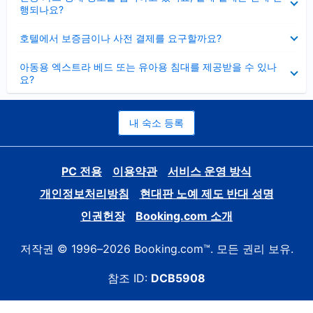
치
행되나요?
기
펼
호텔에서 보증금이나 사전 결제를 요구할까요?
치
기
펼
아동용 엑스트라 베드 또는 유아용 침대를 제공받을 수 있나
치
요?
기
내 숙소 등록
PC 전용
이용약관
서비스 운영 방식
개인정보처리방침
현대판 노예 제도 반대 성명
인권헌장
Booking.com 소개
저작권 © 1996–2026 Booking.com™. 모든 권리 보유.
참조 ID:
DCB5908