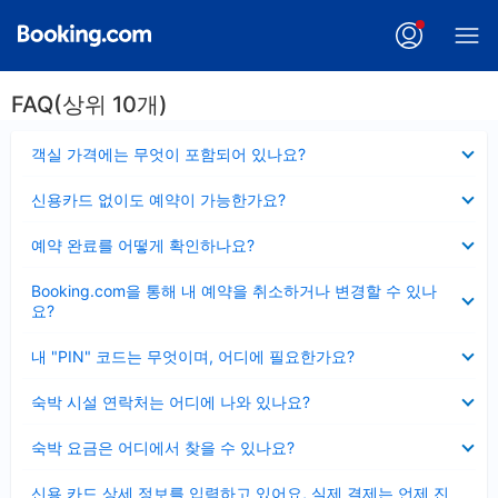
FAQ(상위 10개)
펼
객실 가격에는 무엇이 포함되어 있나요?
치
기
펼
신용카드 없이도 예약이 가능한가요?
치
기
펼
예약 완료를 어떻게 확인하나요?
치
기
펼
Booking.com을 통해 내 예약을 취소하거나 변경할 수 있나
치
요?
기
펼
내 "PIN" 코드는 무엇이며, 어디에 필요한가요?
치
기
펼
숙박 시설 연락처는 어디에 나와 있나요?
치
기
펼
숙박 요금은 어디에서 찾을 수 있나요?
치
기
펼
신용 카드 상세 정보를 입력하고 있어요, 실제 결제는 언제 진